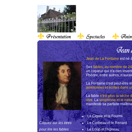
Jean de La Fontaine
est né 
Ses
fables
,
au nombre de 2
un copieur qui n'a rien inven
Phèdre, entre autres, n'aurai
La Fontaine s'est peut-être 
améliorées et écrites dans u
La fable
n'est plus la sèche
vive
. La
souplesse et le natur
manifesté sa parfaite maîtris
La Cigale et la Fourmi
Cliquez sur les titres
Le Corbeau et le Renard
pour lire les fables
Le Loup et l'Agneau