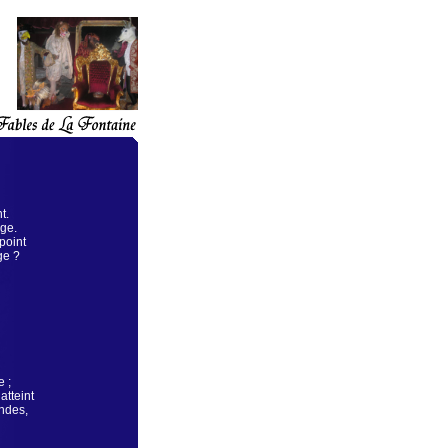
t.
age.
point
ge ?
e ;
atteint
endes,