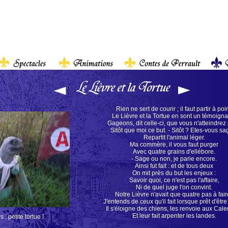
Rien ne sert de courir ; il faut partir à poin
Le Lièvre et la Tortue en sont un témoign
Gageons, dit celle-ci, que vous n'atteindrez 
Sitôt que moi ce but. - Sitôt ? Etes-vous sa
Repartit l'animal léger.
Ma commère, il vous faut purger
Avec quatre grains d'ellébore.
- Sage ou non, je parie encore.
Ainsi fut fait : et de tous deux
On mit près du but les enjeux :
Savoir quoi, ce n'est pas l'affaire,
Ni de quel juge l'on convint.
Notre Lièvre n'avait que quatre pas à fair
J'entends de ceux qu'il fait lorsque prêt d'être 
Il s'éloigne des chiens, les renvoie aux Cal
Et leur fait arpenter les landes.
 : petite tortue !